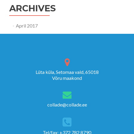
ARCHIVES
April 2017
Lüta küla, Setomaa vald, 65018
Võru maakond
collade@collade.ee
Tel/fax: +372 782 8790